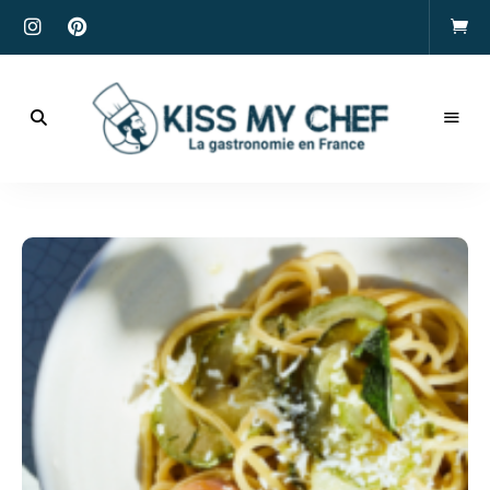
Actualités
gastronomiques
Kiss
et
recettes
My
Chef