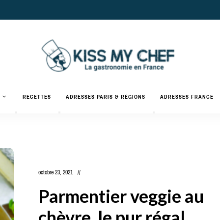
Actualités
gastronomiques
Kiss
RECETTES
ADRESSES PARIS & RÉGIONS
ADRESSES FRANCE
et
recettes
My
Chef
octobre 23, 2021
Parmentier veggie au
chèvre, le pur régal