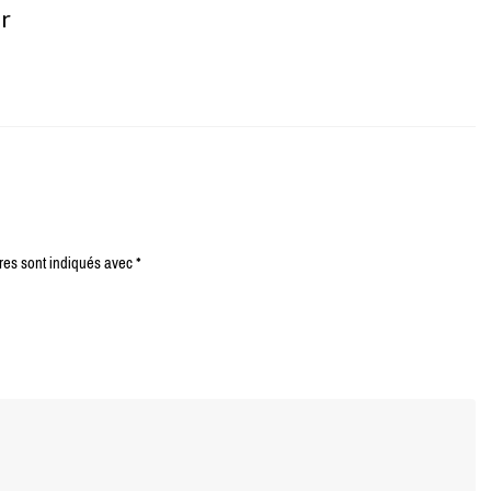
er
res sont indiqués avec
*