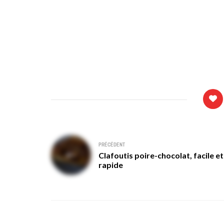
Navigation
PRÉCÉDENT
Clafoutis poire-chocolat, facile et
de
rapide
l’article