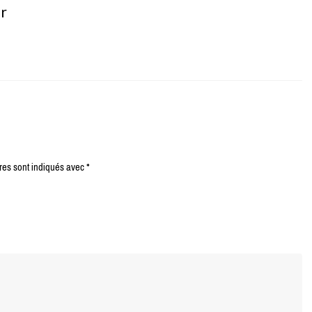
er
res sont indiqués avec
*