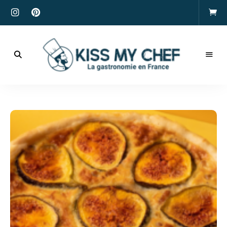
Actualités
gastronomiques
Kiss
et
recettes
My
Chef