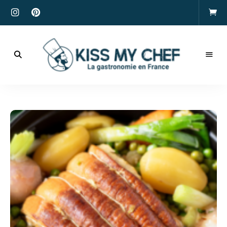
Actualités
gastronomiques
Kiss
et
recettes
My
Chef