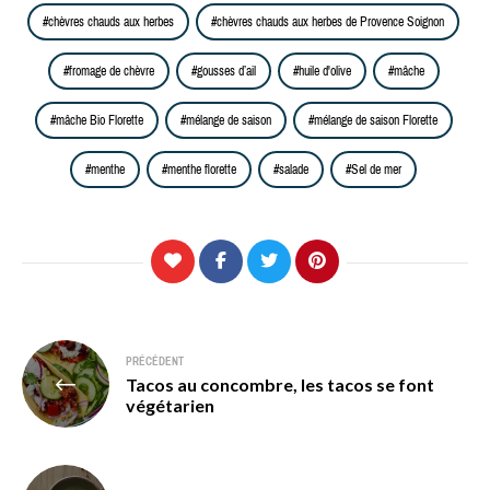
chèvres chauds aux herbes
chèvres chauds aux herbes de Provence Soignon
fromage de chèvre
gousses d’ail
huile d'olive
mâche
mâche Bio Florette
mélange de saison
mélange de saison Florette
menthe
menthe florette
salade
Sel de mer
Navigation
PRÉCÉDENT
Tacos au concombre, les tacos se font
de
végétarien
l’article