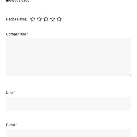
indiqués avec
*
Recipe Rating
Commentaire
*
Nom
*
E-mail
*