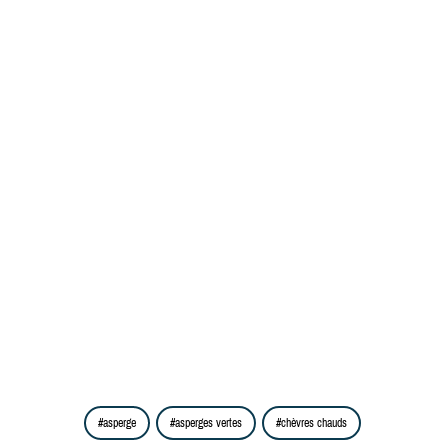
asperge
asperges vertes
chèvres chauds