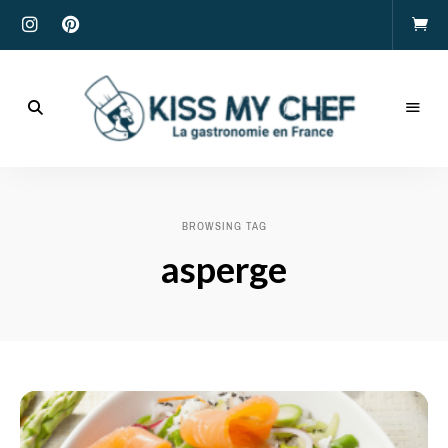
Actualités
gastronomiques
Kiss
et
recettes
My
BROWSING TAG
Chef
asperge