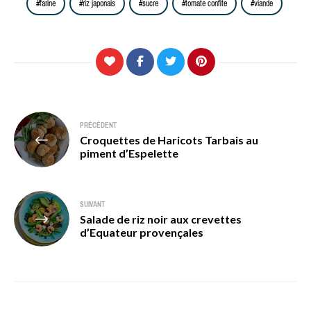
farine
riz japonais
sucre
tomate confite
viande
Navigation
PRÉCÉDENT
Croquettes de Haricots Tarbais au
de
piment d’Espelette
l’article
SUIVANT
Salade de riz noir aux crevettes
d’Equateur provençales