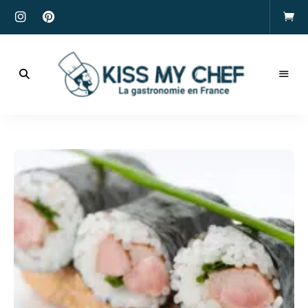
Actualités
gastronomiques
Kiss
et
recettes
My
Chef