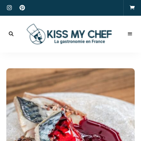
Actualités
gastronomiques
Kiss
et
recettes
My
Chef