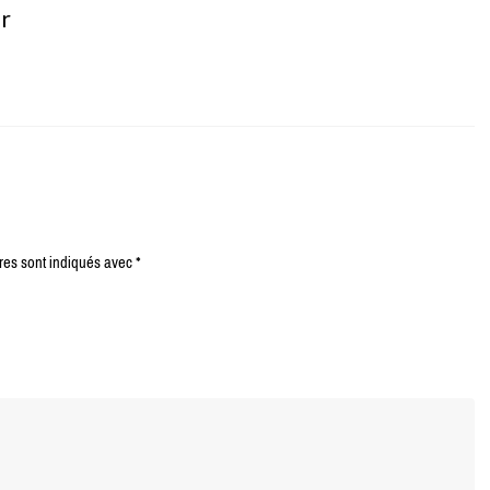
er
res sont indiqués avec
*