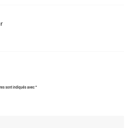
er
res sont indiqués avec
*