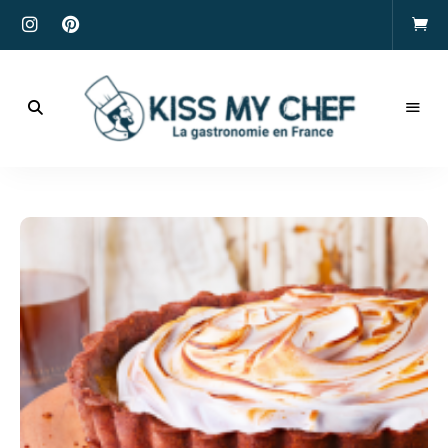
Actualités
gastronomiques
Kiss
et
recettes
My
Chef