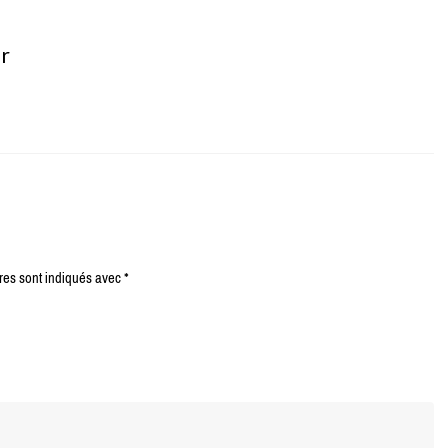
er
res sont indiqués avec
*