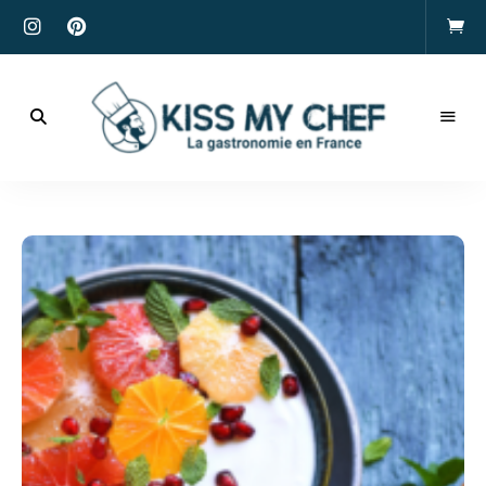
Actualités
gastronomiques
Kiss
et
recettes
My
Chef