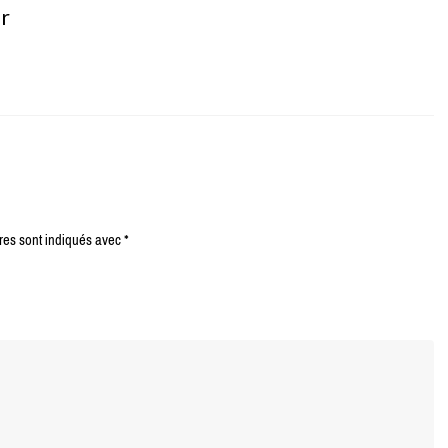
er
res sont indiqués avec
*