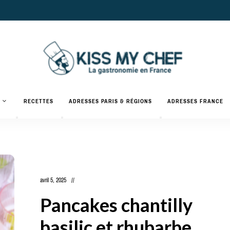
Actualités
gastronomiques
Kiss
RECETTES
ADRESSES PARIS & RÉGIONS
ADRESSES FRANCE
et
recettes
My
Chef
avril 5, 2025
Pancakes chantilly
basilic et rhubarbe