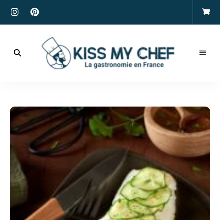
Actualités
gastronomiques
Kiss
et
recettes
My
Chef