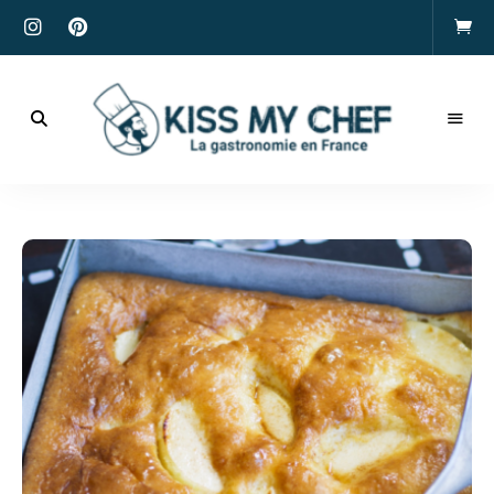
Actualités
gastronomiques
Kiss
et
recettes
My
Chef