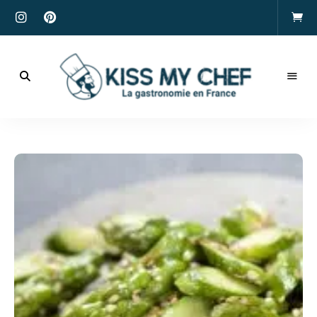
Actualités
gastronomiques
Kiss
et
recettes
My
Chef