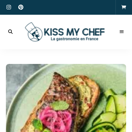
Actualités
gastronomiques
Kiss
et
recettes
My
Chef