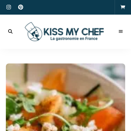
Actualités
gastronomiques
Kiss
et
recettes
My
Chef