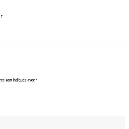
er
res sont indiqués avec
*