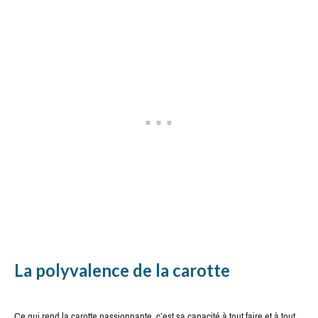
La polyvalence de la carotte
Ce qui rend la carotte passionnante, c’est sa capacité à tout faire et à tout