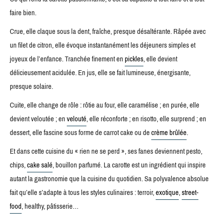
faire bien.
Crue, elle claque sous la dent, fraîche, presque désaltérante. Râpée avec
un filet de citron, elle évoque instantanément les déjeuners simples et
joyeux de l’enfance. Tranchée finement en
pickles
, elle devient
délicieusement acidulée. En jus, elle se fait lumineuse, énergisante,
presque solaire.
Cuite, elle change de rôle : rôtie au four, elle caramélise ; en purée, elle
devient veloutée ; en
velouté
, elle réconforte ; en risotto, elle surprend ; en
dessert, elle fascine sous forme de carrot cake ou de
crème brûlée
.
Et dans cette cuisine du « rien ne se perd », ses fanes deviennent pesto,
chips,
cake salé
, bouillon parfumé. La carotte est un ingrédient qui inspire
autant la gastronomie que la cuisine du quotidien. Sa polyvalence absolue
fait qu’elle s’adapte à tous les styles culinaires : terroir,
exotique
,
street-
food
, healthy, pâtisserie…