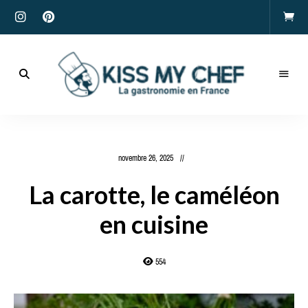
Actualités
gastronomiques
Kiss
et
recettes
My
novembre 26, 2025
Chef
La carotte, le caméléon
en cuisine
554