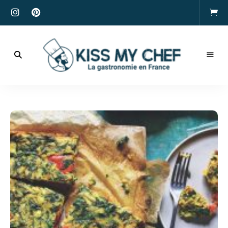
Actualités
gastronomiques
Kiss
et
recettes
My
Chef