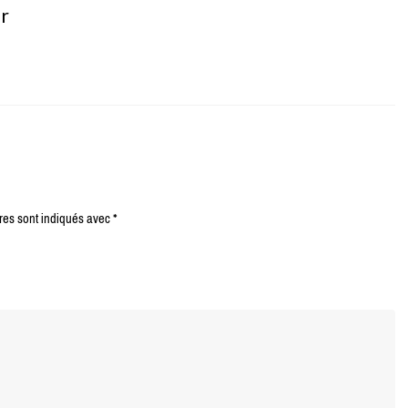
er
res sont indiqués avec
*