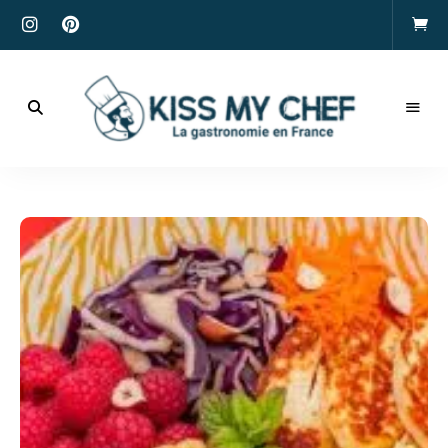
Actualités
gastronomiques
Kiss
et
recettes
My
Chef