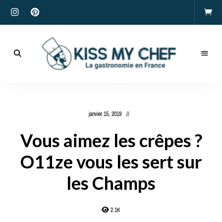
Actualités
gastronomiques
Kiss
et
recettes
My
janvier 15, 2019
Chef
Vous aimez les crêpes ?
O11ze vous les sert sur
les Champs
2.1K