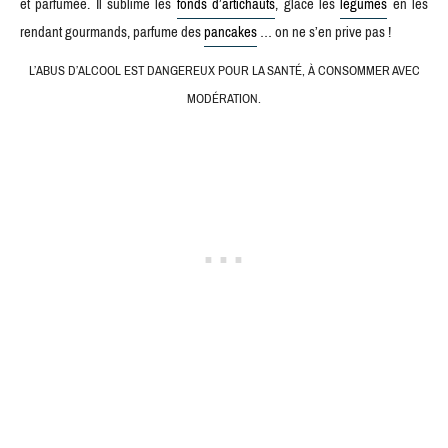
et parfumée. Il sublime les
fonds d’artichauts
, glace les
légumes
en les
rendant gourmands, parfume des
pancakes
… on ne s’en prive pas !
L’ABUS D’ALCOOL EST DANGEREUX POUR LA SANTÉ, À CONSOMMER AVEC
MODÉRATION.