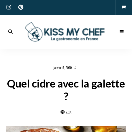
Actualités
gastronomiques
Kiss
et
recettes
My
janvier 5, 2019
Chef
Quel cidre avec la galette
?
9.1K