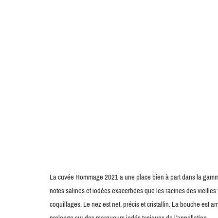
La cuvée Hommage 2021 a une place bien à part dans la gamme 
notes salines et iodées exacerbées que les racines des vieille
coquillages. Le nez est net, précis et cristallin. La bouche est 
prolonge sur des marqueurs iodés typiques de l’appellation.