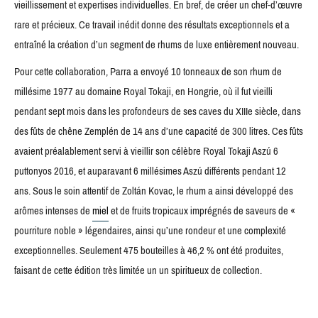
vieillissement et expertises individuelles. En bref, de créer un chef-d’œuvre
rare et précieux. Ce travail inédit donne des résultats exceptionnels et a
entraîné la création d’un segment de rhums de luxe entièrement nouveau.
Pour cette collaboration, Parra a envoyé 10 tonneaux de son rhum de
millésime 1977 au domaine Royal Tokaji, en Hongrie, où il fut vieilli
pendant sept mois dans les profondeurs de ses caves du XIIIe siècle, dans
des fûts de chêne Zemplén de 14 ans d’une capacité de 300 litres. Ces fûts
avaient préalablement servi à vieillir son célèbre Royal Tokaji Aszú 6
puttonyos 2016, et auparavant 6 millésimes Aszú différents pendant 12
ans. Sous le soin attentif de Zoltán Kovac, le rhum a ainsi développé des
arômes intenses de
miel
et de fruits tropicaux imprégnés de saveurs de «
pourriture noble » légendaires, ainsi qu’une rondeur et une complexité
exceptionnelles. Seulement 475 bouteilles à 46,2 % ont été produites,
faisant de cette édition très limitée un un spiritueux de collection.