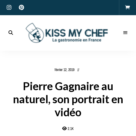
Actualités
gastronomiques
Kiss
et
recettes
My
février 12, 2019
Chef
Pierre Gagnaire au
naturel, son portrait en
vidéo
2.1K