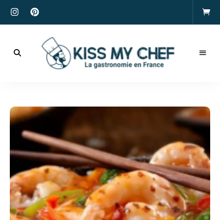
Actualités
gastronomiques
Kiss
et
recettes
My
Chef