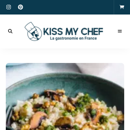
Actualités
gastronomiques
Kiss
et
recettes
My
Chef