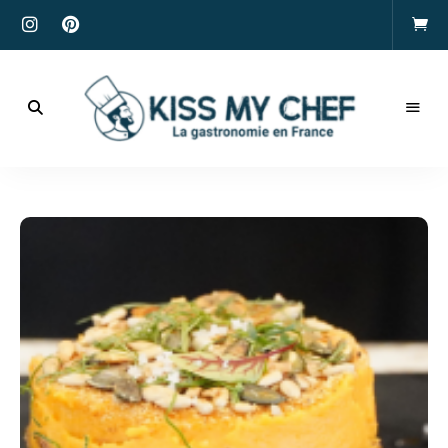
Actualités
gastronomiques
Kiss
et
recettes
My
Chef