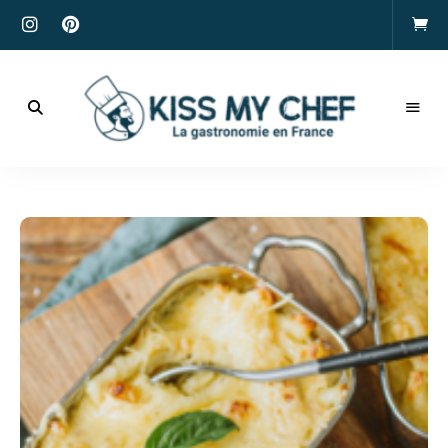
Actualités
gastronomiques
Kiss
et
recettes
My
Chef