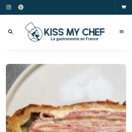
Actualités
gastronomiques
Kiss
et
recettes
My
Chef