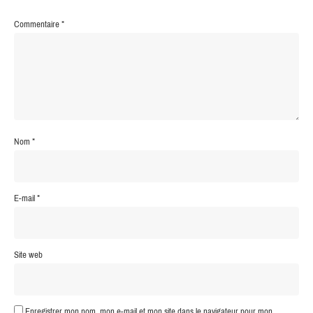
Commentaire
*
Nom
*
E-mail
*
Site web
Enregistrer mon nom, mon e-mail et mon site dans le navigateur pour mon