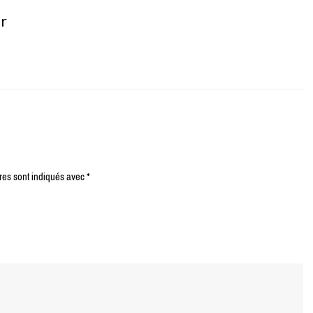
er
res sont indiqués avec
*