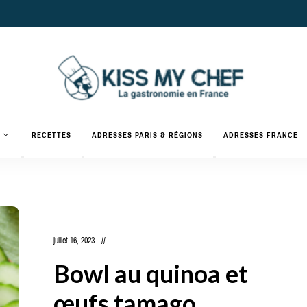
Actualités
gastronomiques
Kiss
RECETTES
ADRESSES PARIS & RÉGIONS
ADRESSES FRANCE
et
recettes
My
Chef
juillet 16, 2023
Bowl au quinoa et
œufs tamago