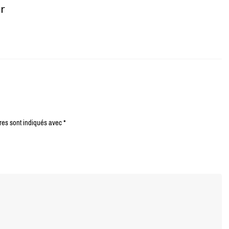
er
res sont indiqués avec
*