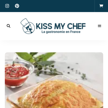
Actualités
gastronomiques
Kiss
et
recettes
My
Chef