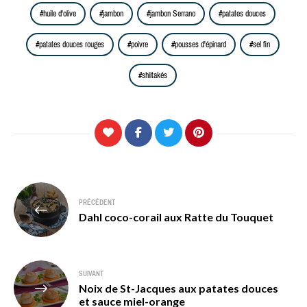
huile d'olive
jambon
jambon Serrano
patates douces
patates douces rouges
poivre
pousses d'épinard
sel fin
shiitakés
Navigation
PRÉCÉDENT
de
Dahl coco-corail aux Ratte du Touquet
l’article
SUIVANT
Noix de St-Jacques aux patates douces
et sauce miel-orange