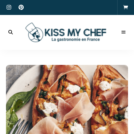
Actualités
gastronomiques
Kiss
et
recettes
My
Chef