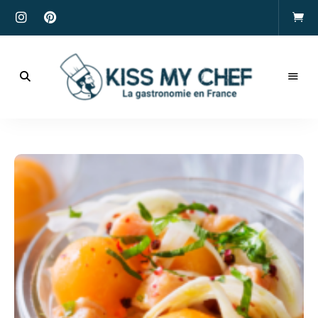
Actualités
gastronomiques
Kiss
et
recettes
My
Chef