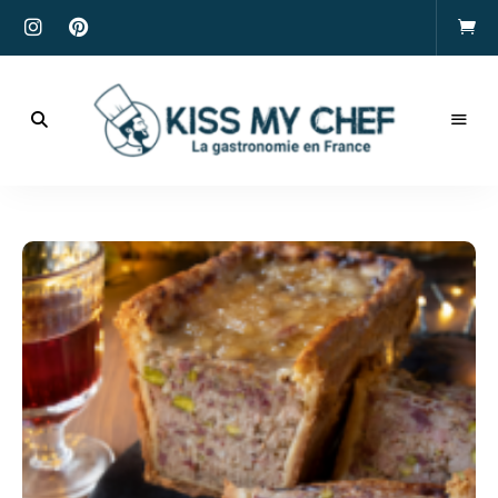
Actualités
gastronomiques
Kiss
et
recettes
My
Chef