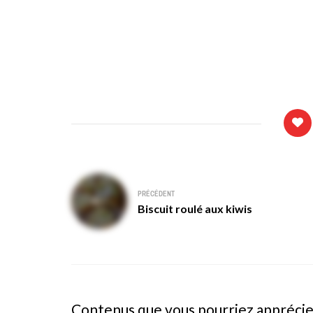
Navigation
PRÉCÉDENT
de
Biscuit roulé aux kiwis
l’article
Contenus que vous pourriez appréci