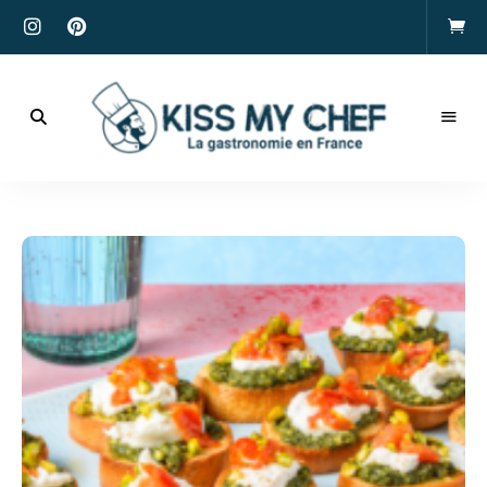
Actualités
gastronomiques
Kiss
et
recettes
My
Chef