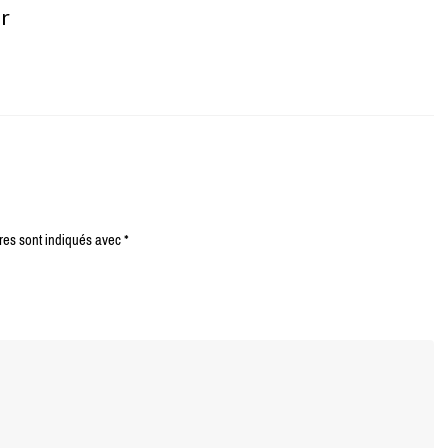
er
res sont indiqués avec
*