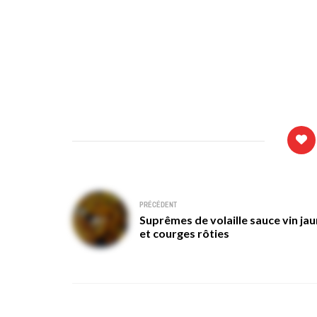
Navigation
PRÉCÉDENT
Suprêmes de volaille sauce vin ja
de
et courges rôties
l’article