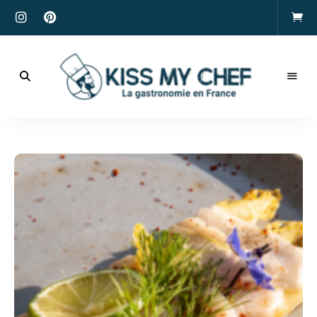
Actualités
gastronomiques
Kiss
et
recettes
My
Chef