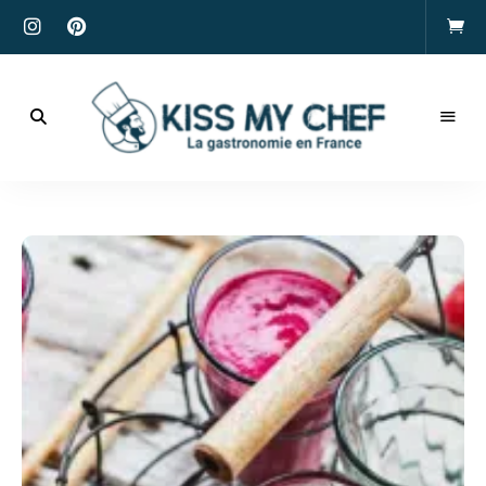
Actualités
gastronomiques
Kiss
et
recettes
My
Chef