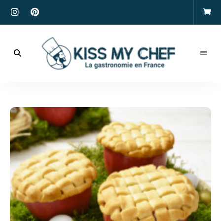
Actualités
gastronomiques
Kiss
et
recettes
My
Chef