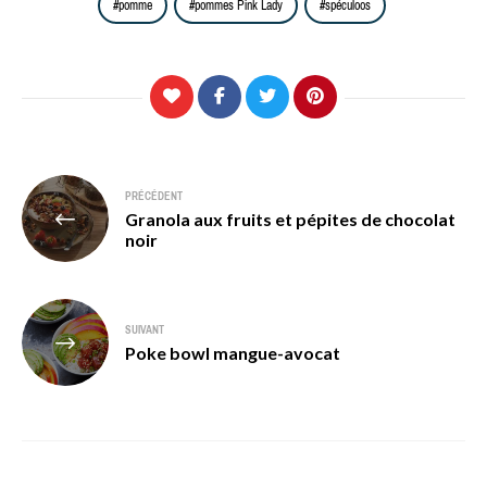
pomme
pommes Pink Lady
spéculoos
Navigation
PRÉCÉDENT
Granola aux fruits et pépites de chocolat
de
noir
l’article
SUIVANT
Poke bowl mangue-avocat