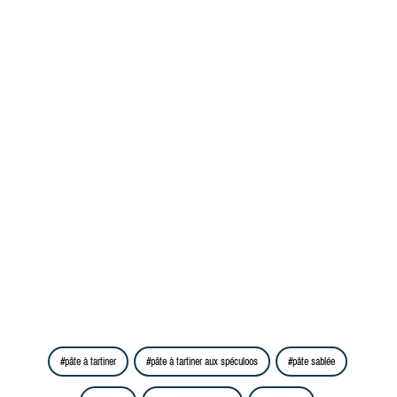
pâte à tartiner
pâte à tartiner aux spéculoos
pâte sablée