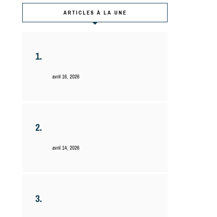
ARTICLES À LA UNE
Saint-Jacques, purée de
patate douce
avril 16, 2026
Pompette ! : l’ivresse de la
gourmandise à Paris
avril 14, 2026
Croquettes de champignons
à la Stracciatella