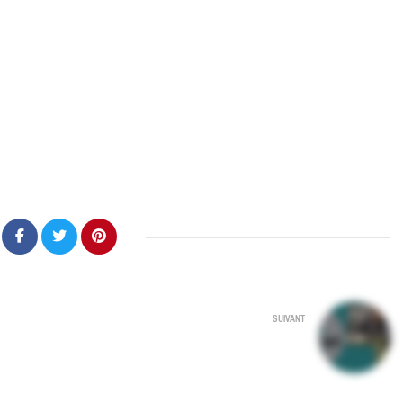
SUIVANT
My Cuisine le nouveau plurimédia
à
télé, internet, mobile, papier par
SFR