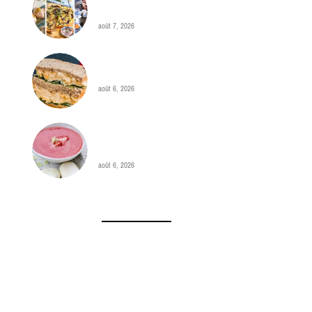
du 10 au 16 août ?
août 7, 2026
Sandwich à la salade
d’oeufs
août 6, 2026
Soupe de fraises et
bâtonnets glacés au yaourt
août 6, 2026