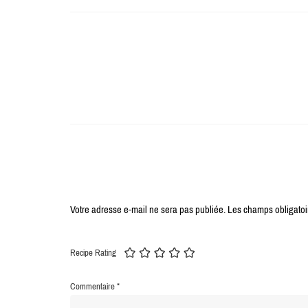
Contenus que vous pourriez appréci
Laisser un commentaire
Votre adresse e-mail ne sera pas publiée.
Les champs obligatoi
Recipe Rating
Commentaire
*