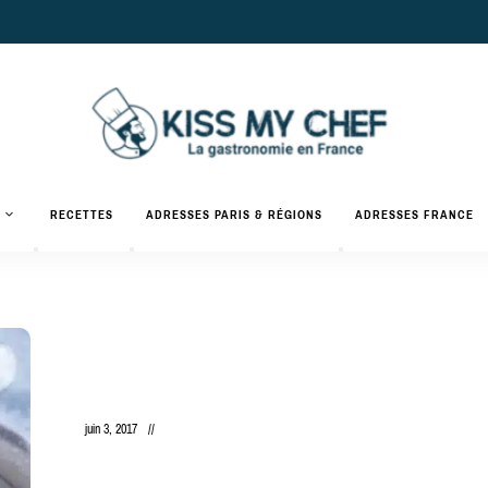
Actualités
gastronomiques
Kiss
RECETTES
ADRESSES PARIS & RÉGIONS
ADRESSES FRANCE
et
recettes
My
Chef
juin 3, 2017
Le millefeuille de