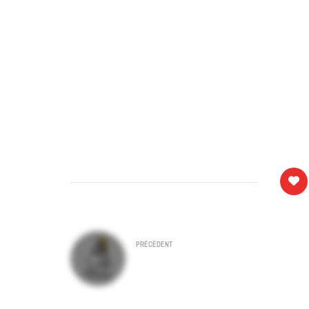
Navigation
PRÉCÉDENT
Chez Cocotte – Autour de l’Oeuf 
de
Bordeaux
l’article