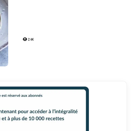
crêpes croustillantes
de Pierre Augé
2.4K