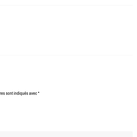
er
res sont indiqués avec
*