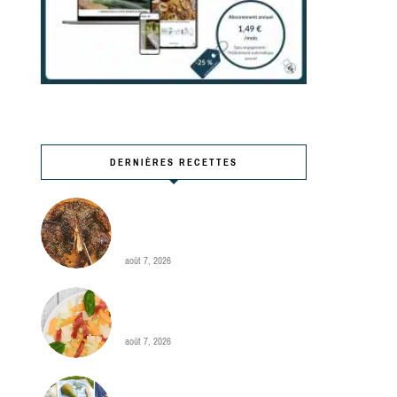
DERNIÈRES RECETTES
Poulet en crapaudine,
marinade barbecue par
Hugo Desnoyer
août 7, 2026
Carpaccio de melon aux
jambon et courgette
août 7, 2026
Quel menu pour la semaine