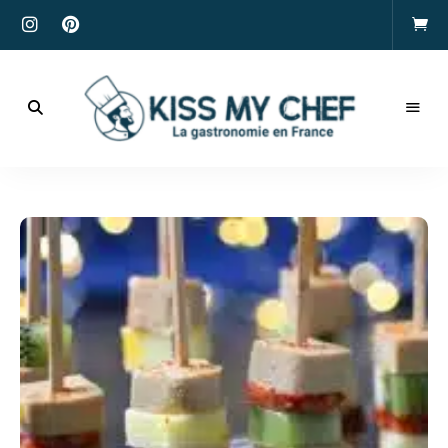
Actualités
gastronomiques
Kiss
et
recettes
My
Chef