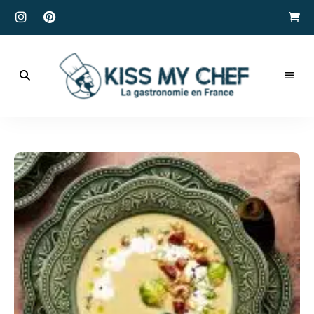
Actualités
gastronomiques
Kiss
et
recettes
My
Chef